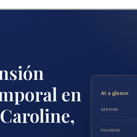
nsión
emporal en
At a glance
Caroline,
SERVING
FOUNDED