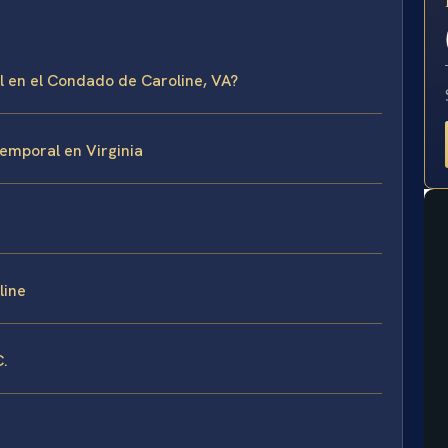
E
l en el Condado de Caroline, VA?
emporal en Virginia
line
C.