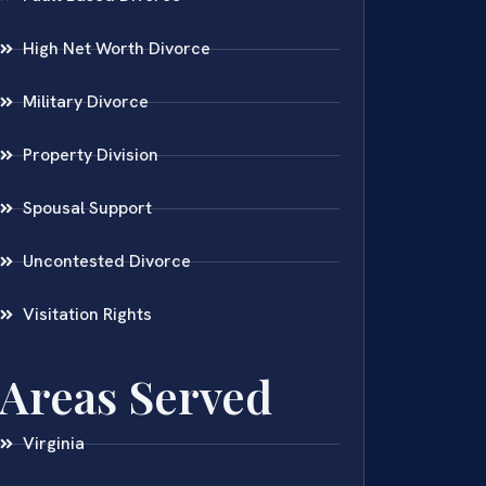
High Net Worth Divorce
Military Divorce
Property Division
Spousal Support
Uncontested Divorce
Visitation Rights
Areas Served
Virginia