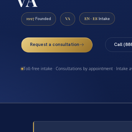
1997
VA
EN · ES
Founded
Intake
Request a consultation
Call (88
Toll-free intake · Consultations by appointment · Intake 