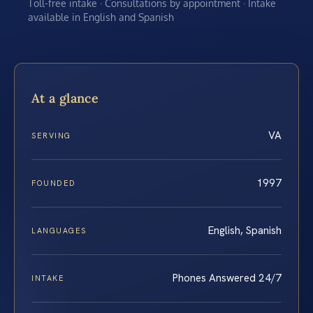
Toll-free intake · Consultations by appointment · Intake
available in English and Spanish
At a glance
VA
SERVING
1997
FOUNDED
English, Spanish
LANGUAGES
Phones Answered 24/7
INTAKE