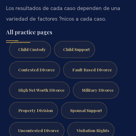
Los resultados de cada caso dependen de una
variedad de factores ?nicos a cada caso.
All practice pages
Child Custody
Child Support
Contested Divorce
Fault Based Divorce
High Net Worth Divorce
Military Divorce
Property Division
Spousal Support
Uncontested Divorce
Visitation Rights