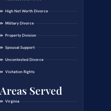
High Net Worth Divorce
Military Divorce
Property Division
Spousal Support
Uncontested Divorce
Visitation Rights
Areas Served
Virginia