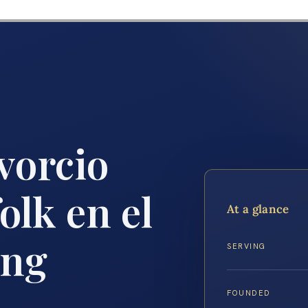
vorcio
olk en el
At a glance
ing
SERVING
FOUNDED