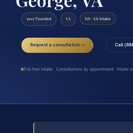
1997
VA
EN · ES
Founded
Intake
Request a consultation
Call (88
Toll-free intake · Consultations by appointment · Intake 