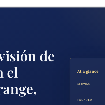
visión de
 el
At a glance
range,
SERVING
FOUNDED