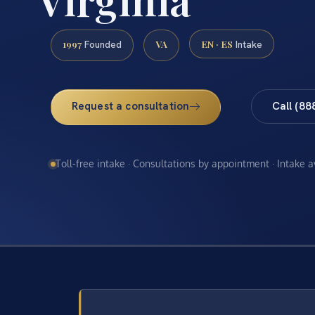
1997
VA
EN · ES
Founded
Intake
Request a consultation
Call (88
Toll-free intake · Consultations by appointment · Intake 