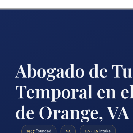
Abogado de Tu
Temporal en e
de Orange, VA
1997
VA
EN · ES
Founded
Intake