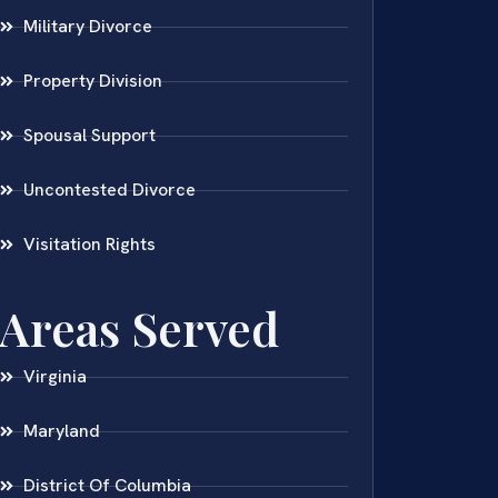
Military Divorce
Property Division
Spousal Support
Uncontested Divorce
Visitation Rights
Areas Served
Virginia
Maryland
District Of Columbia