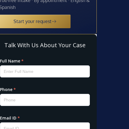
Toll-free intake · By appointment · English &
Spanish
Start your request