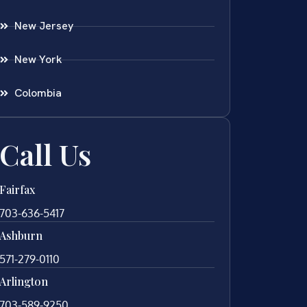
New Jersey
New York
Colombia
Call Us
Fairfax
703-636-5417
Ashburn
571-279-0110
Arlington
703-589-9250