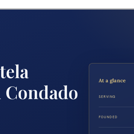
tela
At a glance
l Condado
SERVING
FOUNDED