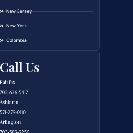
New Jersey
New York
Colombia
Call Us
Fairfax
703-636-5417
Ashburn
571-279-0110
Arlington
703-589-9250