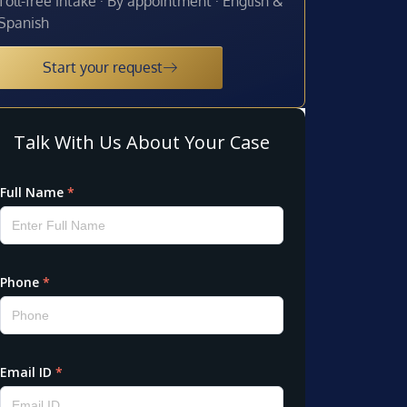
Toll-free intake · By appointment · English &
Spanish
Start your request