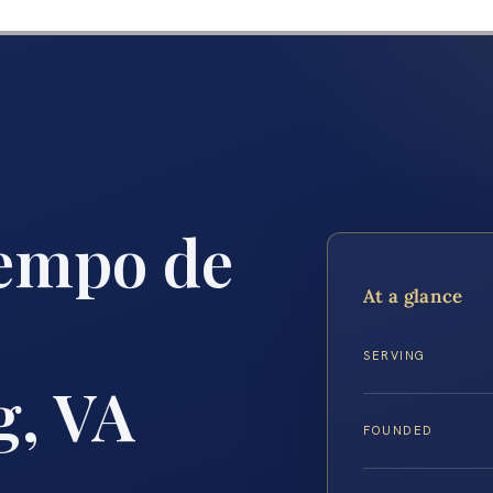
empo de
At a glance
SERVING
g, VA
FOUNDED