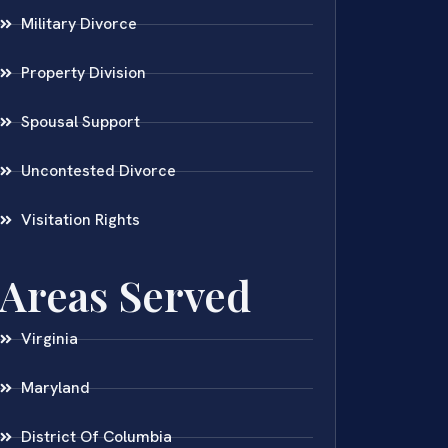
Military Divorce
Property Division
Spousal Support
Uncontested Divorce
Visitation Rights
Areas Served
Virginia
Maryland
District Of Columbia