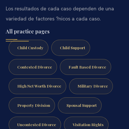
Los resultados de cada caso dependen de una
variedad de factores ?nicos a cada caso.
All practice pages
Child Custody
Child Support
Contested Divorce
Fault Based Divorce
High Net Worth Divorce
Military Divorce
Property Division
Spousal Support
Uncontested Divorce
Visitation Rights