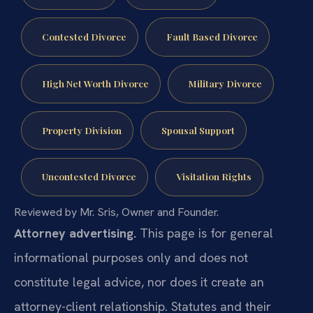
Contested Divorce
Fault Based Divorce
High Net Worth Divorce
Military Divorce
Property Division
Spousal Support
Uncontested Divorce
Visitation Rights
Reviewed by Mr. Sris, Owner and Founder.
Attorney advertising.
This page is for general
informational purposes only and does not
constitute legal advice, nor does it create an
attorney-client relationship. Statutes and their