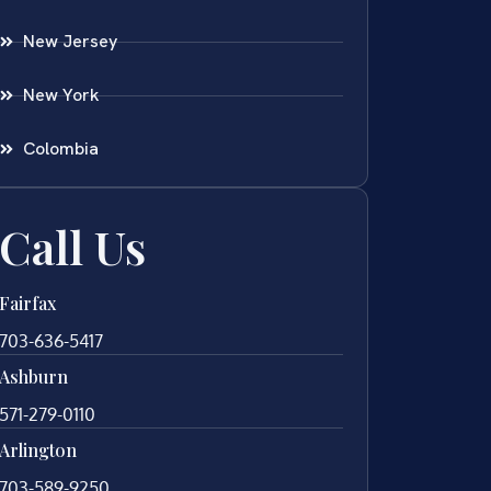
New Jersey
New York
Colombia
Call Us
Fairfax
703-636-5417
Ashburn
571-279-0110
Arlington
703-589-9250