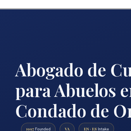
Abogado de Cu
para Abuelos e
Condado de O
1997
VA
EN · ES
Founded
Intake