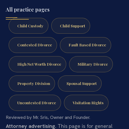
All practice pages
Child Custody
Child Support
Contested Divorce
Fault Based Divorce
High Net Worth Divorce
Military Divorce
Property Division
Spousal Support
Uncontested Divorce
Visitation Rights
Reviewed by Mr. Sris, Owner and Founder.
Attorney advertising.
This page is for general