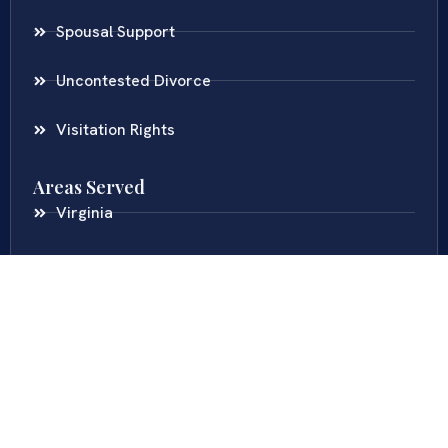
Spousal Support
Uncontested Divorce
Visitation Rights
Areas Served
Virginia
Maryland
District Of Columbia
New Jersey
New York