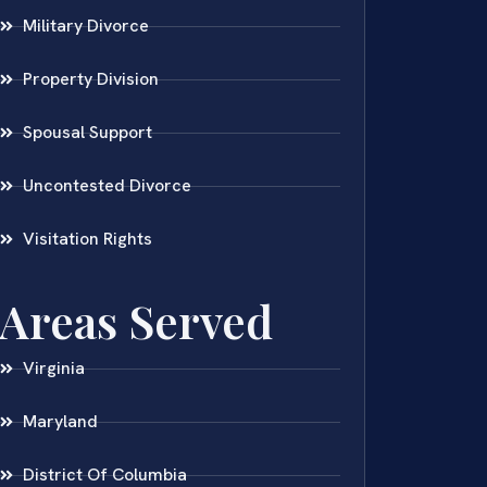
Military Divorce
Property Division
Spousal Support
Uncontested Divorce
Visitation Rights
Areas Served
Virginia
Maryland
District Of Columbia