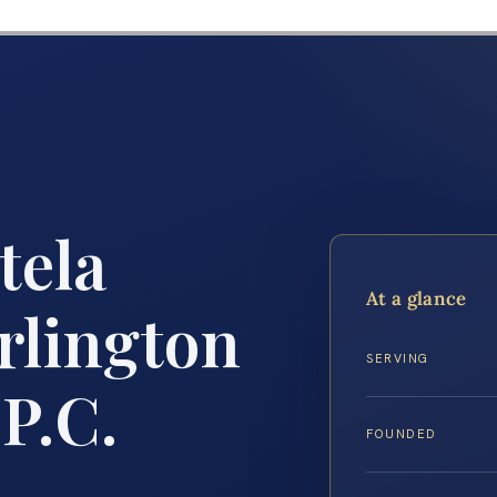
tela
At a glance
rlington
SERVING
 P.C.
FOUNDED