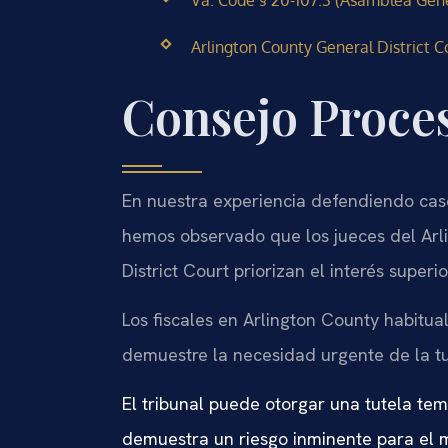
Va. Code § 20-107.3 (Asamblea Gener
Arlington County General District Cou
Consejo Proces
En nuestra experiencia defendiendo caso
hemos observado que los jueces del Arl
District Court priorizan el interés superi
Los fiscales en Arlington County habit
demuestre la necesidad urgente de la tu
El tribunal puede otorgar una tutela te
demuestra un riesgo inminente para el 