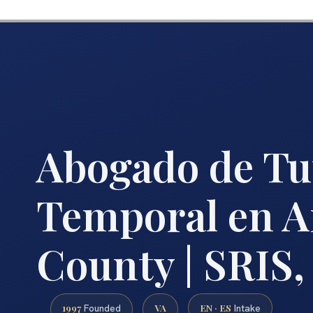
Abogado de Tu
Temporal en A
County | SRIS,
1997
VA
EN · ES
Founded
Intake