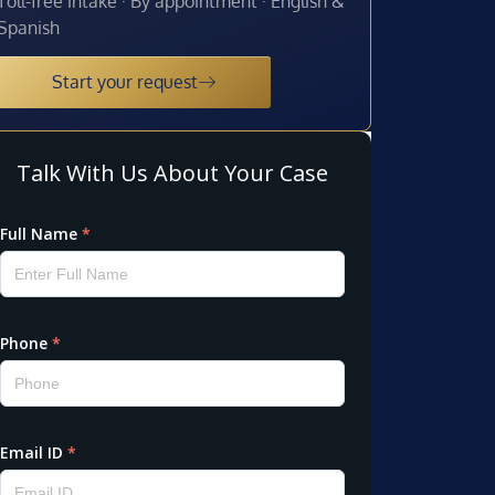
Toll-free intake · By appointment · English &
Spanish
Start your request