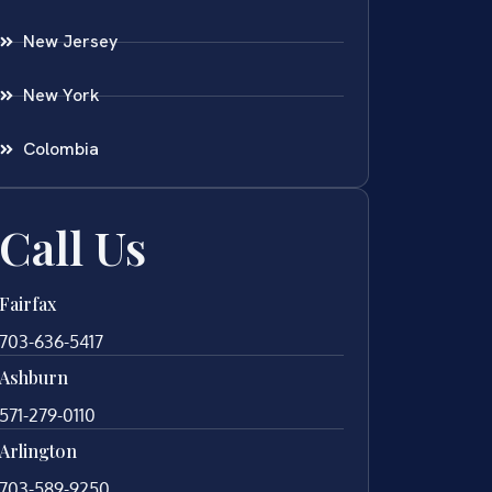
New Jersey
New York
Colombia
Call Us
Fairfax
703-636-5417
Ashburn
571-279-0110
Arlington
703-589-9250