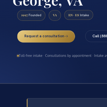
1997
VA
EN · ES
Founded
Intake
Request a consultation
Call (88
Toll-free intake · Consultations by appointment · Intake 