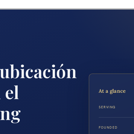
ubicación
 el
At a glance
ing
SERVING
FOUNDED