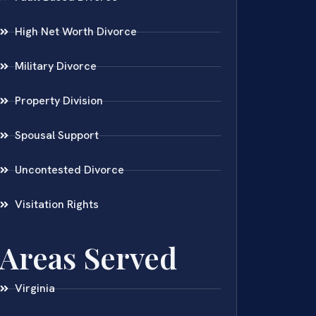
High Net Worth Divorce
Military Divorce
Property Division
Spousal Support
Uncontested Divorce
Visitation Rights
Areas Served
Virginia