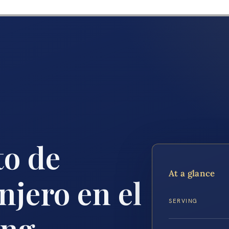
o de
At a glance
njero en el
SERVING
ing