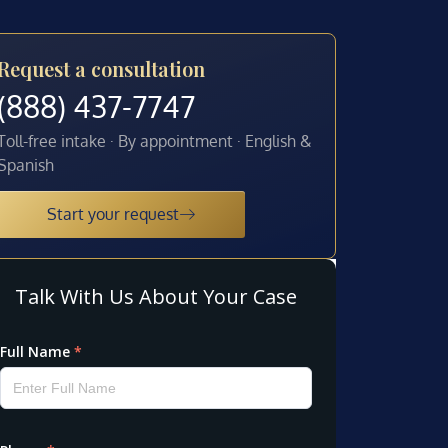
Request a consultation
(888) 437-7747
Toll-free intake · By appointment · English &
Spanish
Start your request