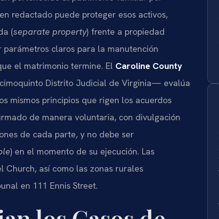
ien redactado puede proteger esos activos,
da (
separate property
) frente a propiedad
er parámetros claros para la manutención
que el matrimonio termine. El
Caroline County
moquinto Distrito Judicial de Virginia— evalúa
los mismos principios que rigen los acuerdos
firmado de manera voluntaria, con divulgación
iones de cada parte, y no debe ser
ble
) en el momento de su ejecución. Las
 Church, así como las zonas rurales
bunal en 111 Ennis Street.
an los Casos de