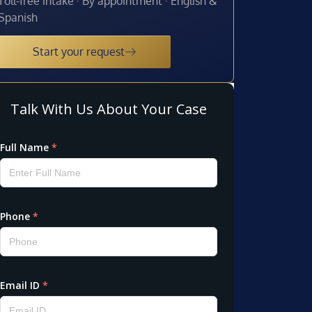
Toll-free intake · By appointment · English &
Spanish
Start your request