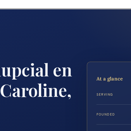
upcial en
At a glance
Caroline,
SERVING
FOUNDED