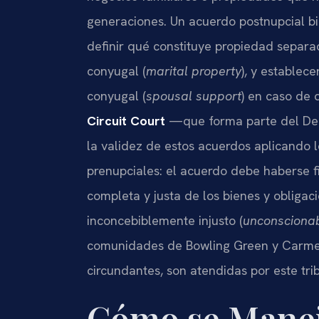
generaciones. Un acuerdo postnupcial b
definir qué constituye propiedad separa
conyugal (
marital property
), y establec
conyugal (
spousal support
) en caso de 
Circuit Court
—que forma parte del Deci
la validez de estos acuerdos aplicando 
prenupciales: el acuerdo debe haberse 
completa y justa de los bienes y obligac
inconcebiblemente injusto (
unconsciona
comunidades de Bowling Green y Carmel
circundantes, son atendidas por este tri
Cómo se Manej