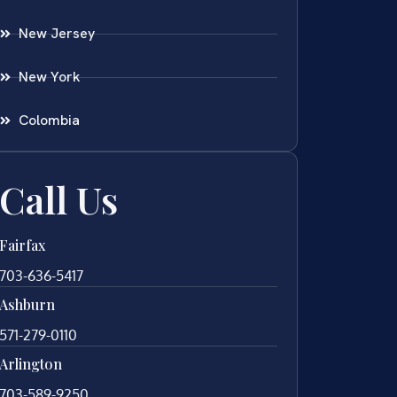
New Jersey
New York
Colombia
Call Us
Fairfax
703-636-5417
Ashburn
571-279-0110
Arlington
703-589-9250