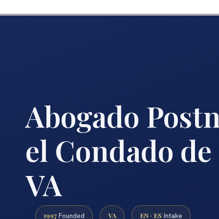
Abogado Postn
el Condado de 
VA
1997
VA
EN · ES
Founded
Intake