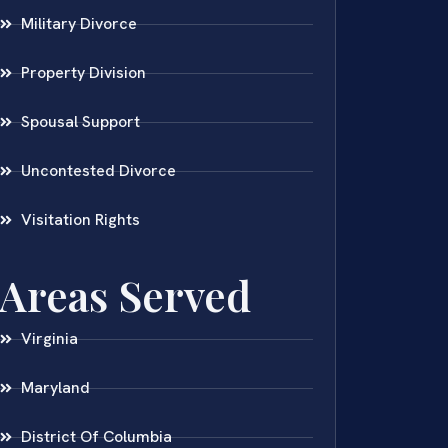
Military Divorce
Property Division
Spousal Support
Uncontested Divorce
Visitation Rights
Areas Served
Virginia
Maryland
District Of Columbia