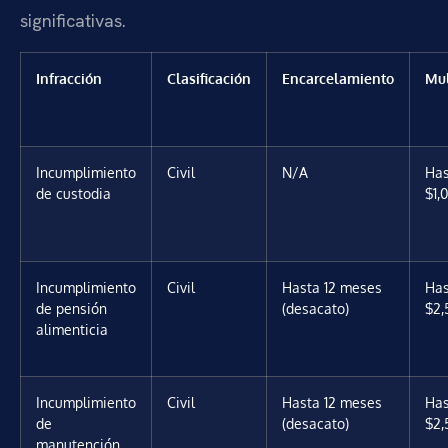
significativas.
Infracción
Clasificación
Encarcelamiento
Mu
Incumplimiento
Civil
N/A
Has
de custodia
$1,
Incumplimiento
Civil
Hasta 12 meses
Has
de pensión
(desacato)
$2,
alimenticia
Incumplimiento
Civil
Hasta 12 meses
Has
de
(desacato)
$2,
manutención