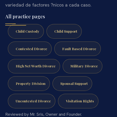
variedad de factores ?nicos a cada caso.
All practice pages
Child Custody
Child Support
Contested Divorce
Fault Based Divorce
High Net Worth Divorce
Military Divorce
Property Division
Spousal Support
Uncontested Divorce
Visitation Rights
Reviewed by Mr. Sris, Owner and Founder.