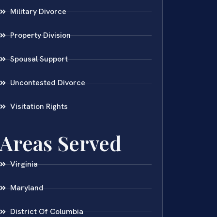
Military Divorce
Property Division
Spousal Support
Uncontested Divorce
Visitation Rights
Areas Served
Virginia
Maryland
District Of Columbia