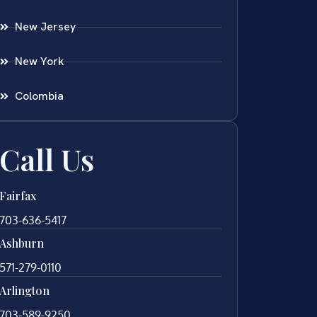
New Jersey
New York
Colombia
Call Us
Fairfax
703-636-5417
Ashburn
571-279-0110
Arlington
703-589-9250