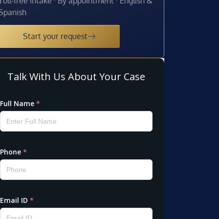
Toll-free intake · By appointment · English &
Spanish
Start your request