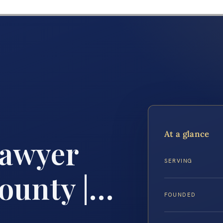
At a glance
Lawyer
SERVING
ounty |…
FOUNDED