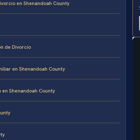
 Divorcio en Shenandoah County
ón de Divorcio
miliar en Shenandoah County
io en Shenandoah County
ounty
ty