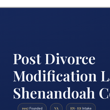
Post Divorce
Modification 
Shenandoah C
1997
VA
EN · ES
Founded
Intake