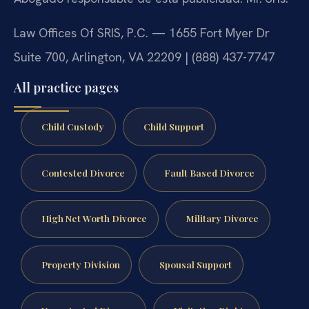
Law Offices Of SRIS, P.C. — 1655 Fort Myer Dr
Suite 700, Arlington, VA 22209 | (888) 437-7747
All practice pages
Child Custody
Child Support
Contested Divorce
Fault Based Divorce
High Net Worth Divorce
Military Divorce
Property Division
Spousal Support