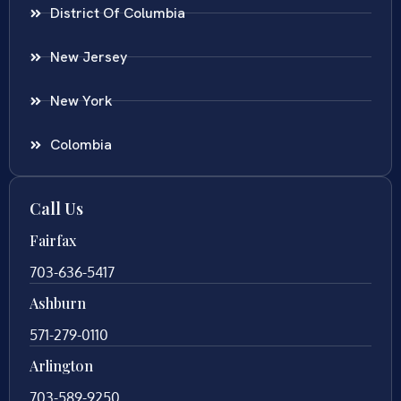
District Of Columbia
New Jersey
New York
Colombia
Call Us
Fairfax
703-636-5417
Ashburn
571-279-0110
Arlington
703-589-9250