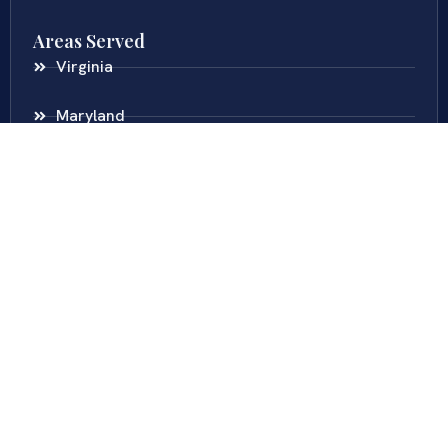
Areas Served
Virginia
Maryland
District Of Columbia
New Jersey
New York
Colombia
Call Us
Fairfax