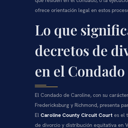
que residen en el condado, o la ejecuci
ofrece orientación legal en estos proces
Lo que signific
decretos de di
en el Condado 
El Condado de Caroline, con su carácter 
Fredericksburg y Richmond, presenta par
El
Caroline County Circuit Court
es el 
de divorcio y distribución equitativa en 