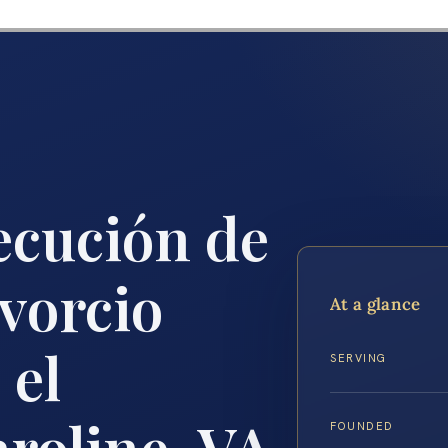
ecución de
vorcio
At a glance
 el
SERVING
roline, VA
FOUNDED