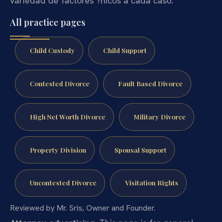
variedad de factores ?nicos a cada caso.
All practice pages
Child Custody
Child Support
Contested Divorce
Fault Based Divorce
High Net Worth Divorce
Military Divorce
Property Division
Spousal Support
Uncontested Divorce
Visitation Rights
Reviewed by Mr. Sris, Owner and Founder.