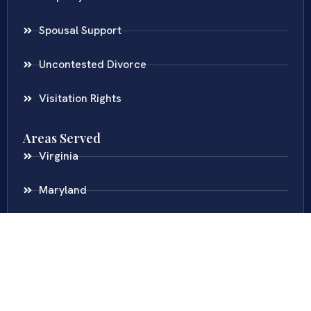
Spousal Support
Uncontested Divorce
Visitation Rights
Areas Served
Virginia
Maryland
District Of Columbia
New Jersey
New York