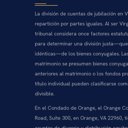
La división de cuentas de jubilación en 
repartición por partes iguales. Al ser Vir
tribunal considera once factores estatu
para determinar una división justa—que
idénticas—de los bienes conyugales. La
matrimonio se presumen bienes conyugale
anteriores al matrimonio o los fondos p
título individual pueden clasificarse co
divisible.
En el Condado de Orange, el Orange Cou
Road, Suite 300, en Orange, VA 22960, ti
asuntos de divorcio y distribución equit