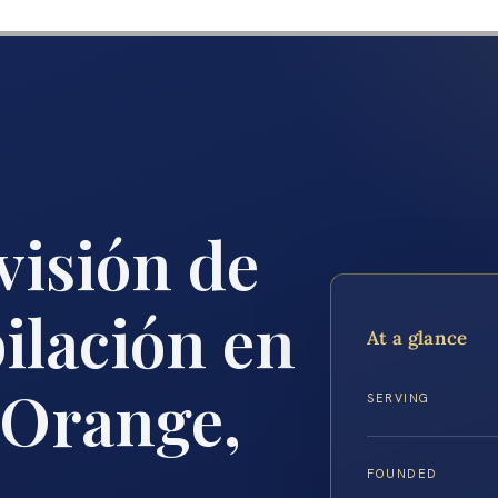
visión de
ilación en
At a glance
 Orange,
SERVING
FOUNDED