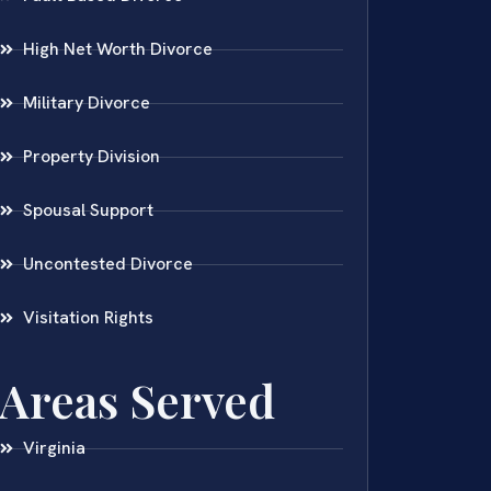
High Net Worth Divorce
Military Divorce
Property Division
Spousal Support
Uncontested Divorce
Visitation Rights
Areas Served
Virginia