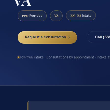
1997
VA
EN · ES
Founded
Intake
Request a consultation
Call (88
Toll-free intake · Consultations by appointment · Intake 