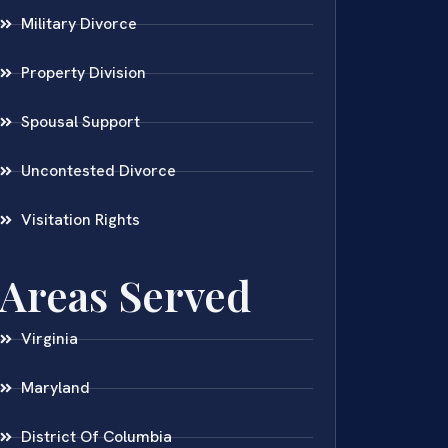
Military Divorce
Property Division
Spousal Support
Uncontested Divorce
Visitation Rights
Areas Served
Virginia
Maryland
District Of Columbia