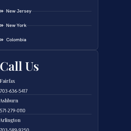
New Jersey
New York
Colombia
Call Us
Fairfax
703-636-5417
Ashburn
571-279-0110
Arlington
703-589-9250