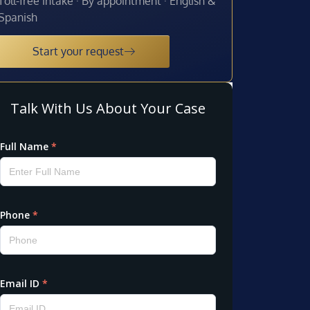
Toll-free intake · By appointment · English &
Spanish
Start your request