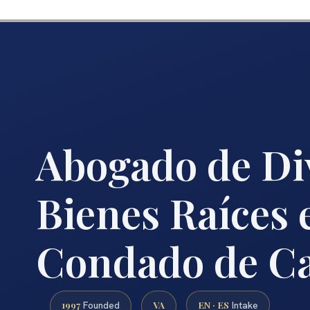
Abogado de Di
Bienes Raíces 
Condado de Ca
1997
VA
EN · ES
Founded
Intake