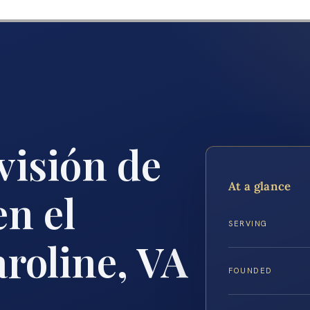
visión de
At a glance
en el
SERVING
roline, VA
FOUNDED