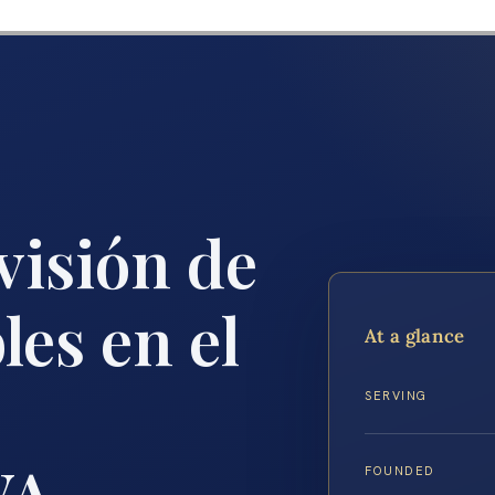
visión de
es en el
At a glance
SERVING
VA
FOUNDED