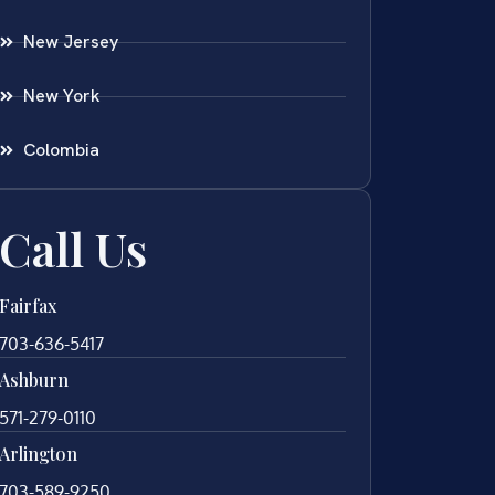
New Jersey
New York
Colombia
Call Us
Fairfax
703-636-5417
Ashburn
571-279-0110
Arlington
703-589-9250