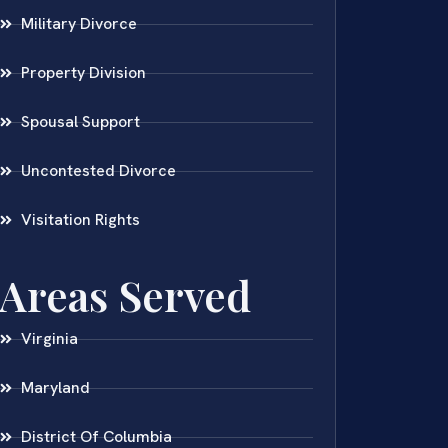
Military Divorce
Property Division
Spousal Support
Uncontested Divorce
Visitation Rights
Areas Served
Virginia
Maryland
District Of Columbia