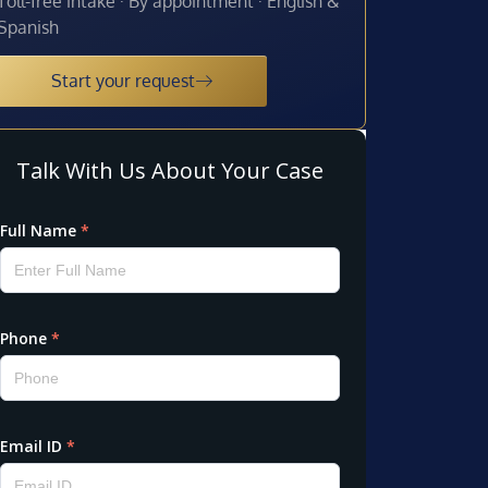
Toll-free intake · By appointment · English &
Spanish
Start your request