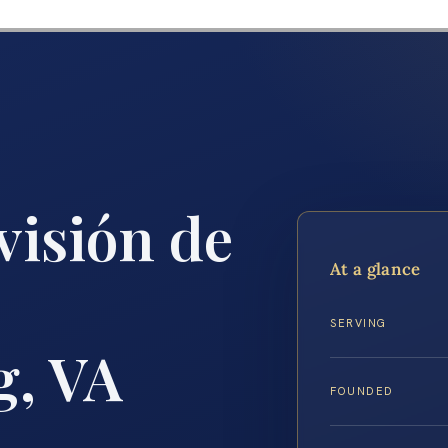
visión de
At a glance
SERVING
g, VA
FOUNDED