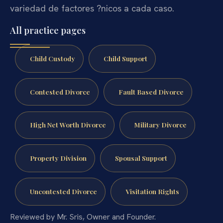
variedad de factores ?nicos a cada caso.
All practice pages
Child Custody
Child Support
Contested Divorce
Fault Based Divorce
High Net Worth Divorce
Military Divorce
Property Division
Spousal Support
Uncontested Divorce
Visitation Rights
Reviewed by Mr. Sris, Owner and Founder.