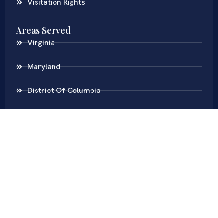
Visitation Rights
Areas Served
Virginia
Maryland
District Of Columbia
New Jersey
New York
Colombia
Call Us
Fairfax