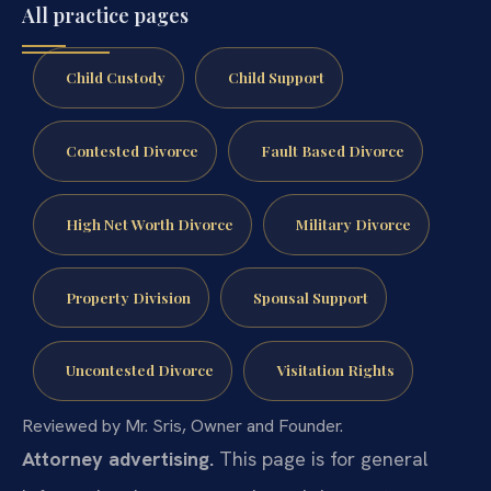
All practice pages
Child Custody
Child Support
Contested Divorce
Fault Based Divorce
High Net Worth Divorce
Military Divorce
Property Division
Spousal Support
Uncontested Divorce
Visitation Rights
Reviewed by Mr. Sris, Owner and Founder.
Attorney advertising.
This page is for general