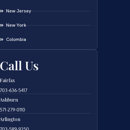
New Jersey
New York
Colombia
Call Us
Fairfax
703-636-5417
Ashburn
571-279-0110
Arlington
703-589-9250