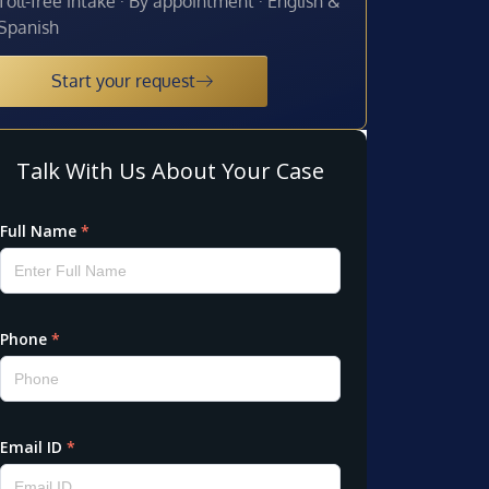
Toll-free intake · By appointment · English &
Spanish
Start your request