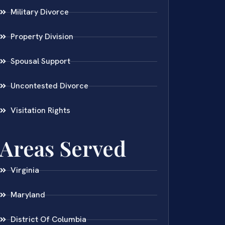
Military Divorce
Property Division
Spousal Support
Uncontested Divorce
Visitation Rights
Areas Served
Virginia
Maryland
District Of Columbia