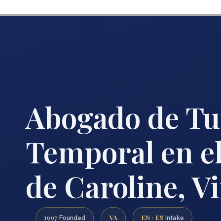
Abogado de Tu
Temporal en e
de Caroline, V
1997
VA
EN · ES
Founded
Intake