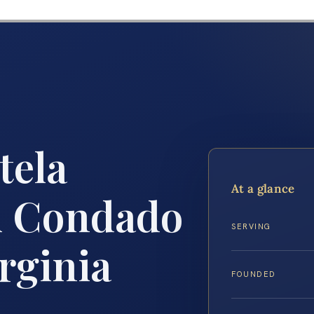
tela
At a glance
l Condado
SERVING
irginia
FOUNDED