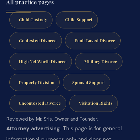
All practice pages
Child Custody
Child Support
Contested Divorce
Fault Based Divorce
High Net Worth Divorce
Military Divorce
Property Division
Spousal Support
Uncontested Divorce
Visitation Rights
Reviewed by Mr. Sris, Owner and Founder.
Attorney advertising.
This page is for general
informational purposes only and does not