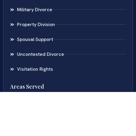
Military Divorce
Property Division
Spousal Support
Uncontested Divorce
Visitation Rights
Areas Served
Virginia
Maryland
District Of Columbia