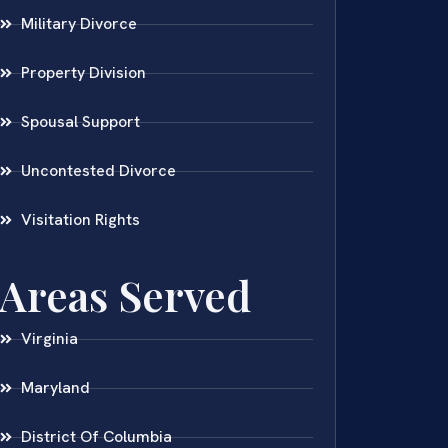
Military Divorce
Property Division
Spousal Support
Uncontested Divorce
Visitation Rights
Areas Served
Virginia
Maryland
District Of Columbia