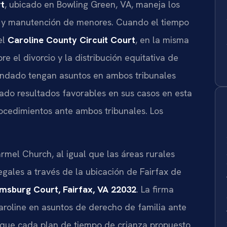
t
, ubicado en Bowling Green, VA, maneja los
ta y manutención de menores. Cuando el tiempo
el
Caroline County Circuit Court
, en la misma
bre el divorcio y la distribución equitativa de
condado tengan asuntos en ambos tribunales
do resultados favorables en sus casos en esta
rocedimientos ante ambos tribunales. Los
mel Church, al igual que las áreas rurales
egales a través de la ubicación de Fairfax de
amsburg Court, Fairfax, VA 22032
. La firma
aroline en asuntos de derecho de familia ante
 que cada plan de tiempo de crianza propuesto