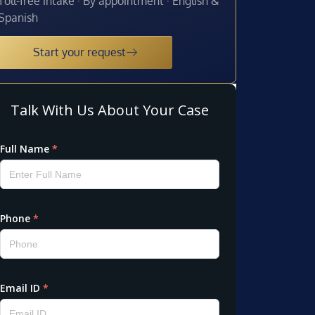
Toll-free intake · By appointment · English &
Spanish
Start your request