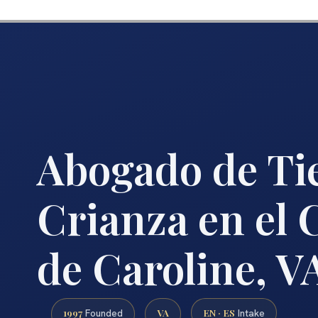
Abogado de Ti
Crianza en el
de Caroline, V
1997
VA
EN · ES
Founded
Intake