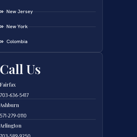
New Jersey
New York
Colombia
Call Us
Fairfax
703-636-5417
Ashburn
571-279-0110
Arlington
703-589-9250