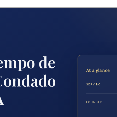
empo de
At a glance
 Condado
SERVING
A
FOUNDED