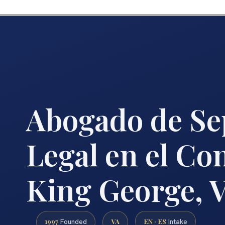
Abogado de Se
Legal en el Co
King George, 
1997
VA
EN · ES
Founded
Intake