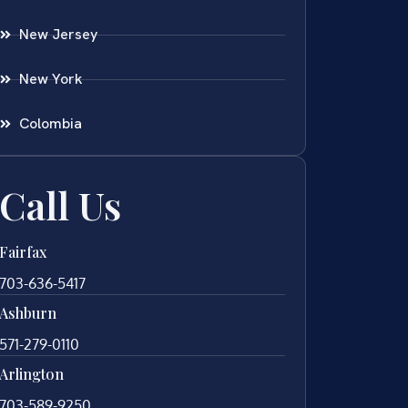
New Jersey
New York
Colombia
Call Us
Fairfax
703-636-5417
Ashburn
571-279-0110
Arlington
703-589-9250