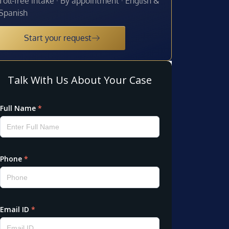
Toll-free intake · By appointment · English &
Spanish
Start your request