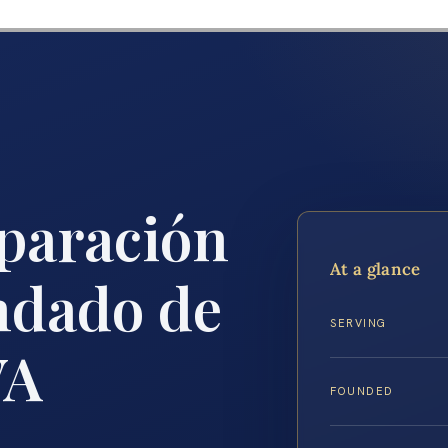
paración
At a glance
ndado de
SERVING
VA
FOUNDED