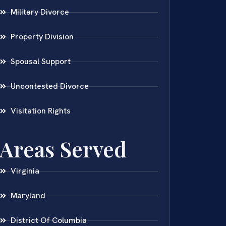
Military Divorce
Property Division
Spousal Support
Uncontested Divorce
Visitation Rights
Areas Served
Virginia
Maryland
District Of Columbia