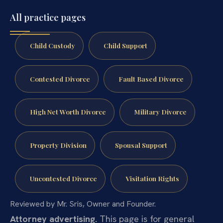
All practice pages
Child Custody
Child Support
Contested Divorce
Fault Based Divorce
High Net Worth Divorce
Military Divorce
Property Division
Spousal Support
Uncontested Divorce
Visitation Rights
Reviewed by Mr. Sris, Owner and Founder.
Attorney advertising.
This page is for general