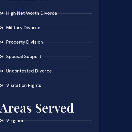
High Net Worth Divorce
Military Divorce
Property Division
Spousal Support
Uncontested Divorce
Visitation Rights
Areas Served
Virginia