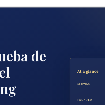
ueba de
el
At a glance
ing
SERVING
FOUNDED