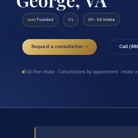
1997
VA
EN · ES
Founded
Intake
Request a consultation
Call (88
Toll-free intake · Consultations by appointment · Intake 