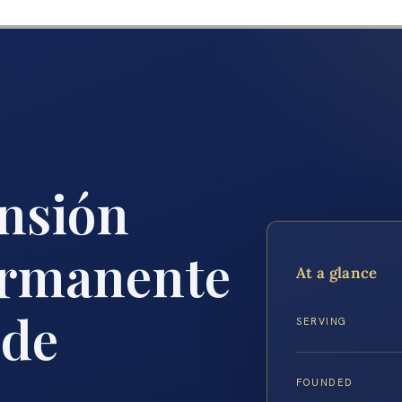
nsión
ermanente
At a glance
 de
SERVING
FOUNDED