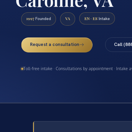
1997
VA
EN · ES
Founded
Intake
Request a consultation
Call (88
Toll-free intake · Consultations by appointment · Intake 