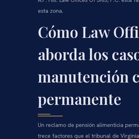
esta zona.
Cómo Law Offic
aborda los cas
manutención 
permanente
Un reclamo de pensión alimenticia perma
trece factores que el tribunal de Virgin