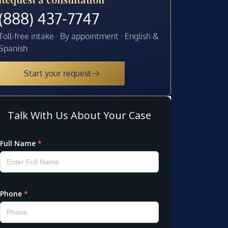
(888) 437-7747
Toll-free intake · By appointment · English &
Spanish
Start your request