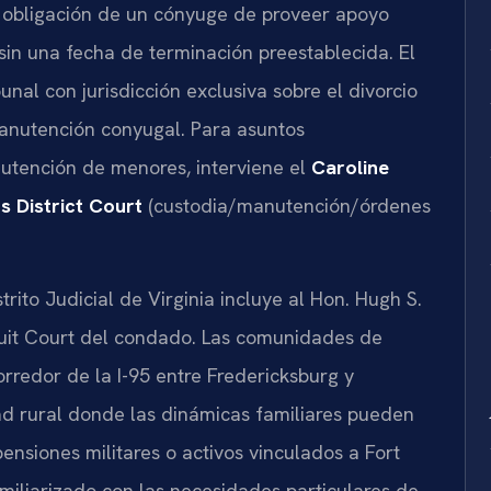
a obligación de un cónyuge de proveer apoyo
sin una fecha de terminación preestablecida. El
bunal con jurisdicción exclusiva sobre el divorcio
 manutención conyugal. Para asuntos
nutención de menores, interviene el
Caroline
s District Court
(custodia/manutención/órdenes
rito Judicial de Virginia incluye al Hon. Hugh S.
uit Court del condado. Las comunidades de
rredor de la I-95 entre Fredericksburg y
ad rural donde las dinámicas familiares pueden
ensiones militares o activos vinculados a Fort
 familiarizado con las necesidades particulares de