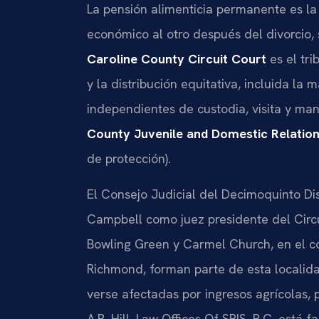
La pensión alimenticia permanente es l
económico al otro después del divorcio, 
Caroline County Circuit Court
es el tri
y la distribución equitativa, incluida la
independientes de custodia, visita y ma
County Juvenile and Domestic Relation
de protección).
El Consejo Judicial del Decimoquinto Dist
Campbell como juez presidente del Circ
Bowling Green y Carmel Church, en el co
Richmond, forman parte de esta localid
verse afectadas por ingresos agrícolas, p
A.P. Hill. Law Offices Of SRIS, P.C. está