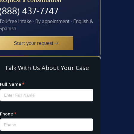
(888) 437-7747
Toll-free intake · By appointment · English &
Spanish
Start your request