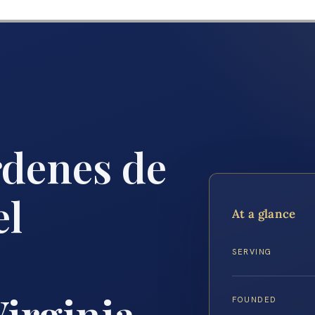
denes de
el
At a glance
SERVING
Virginia
FOUNDED