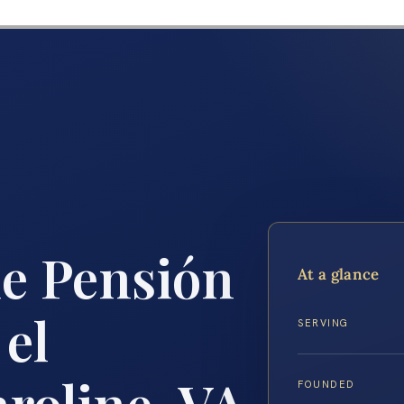
de Pensión
At a glance
 el
SERVING
roline, VA
FOUNDED