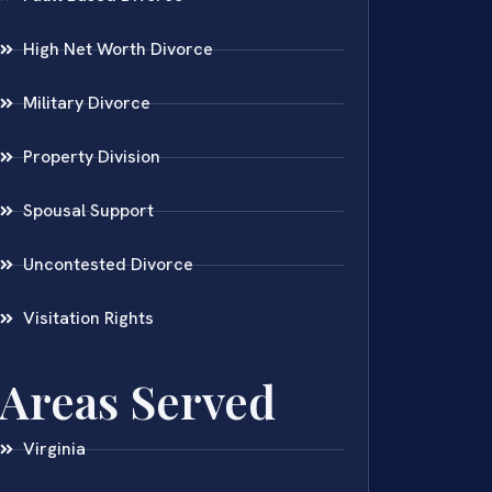
High Net Worth Divorce
Military Divorce
Property Division
Spousal Support
Uncontested Divorce
Visitation Rights
Areas Served
Virginia