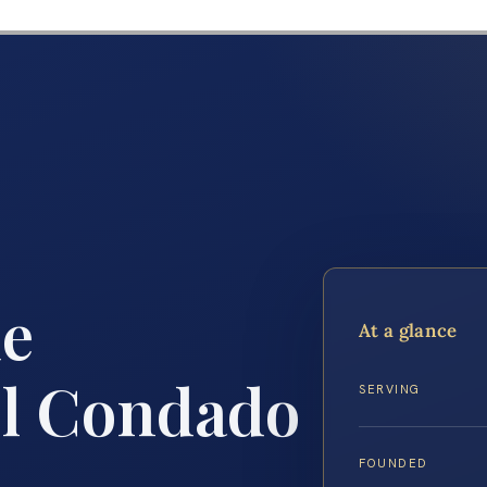
de
At a glance
el Condado
SERVING
A
FOUNDED