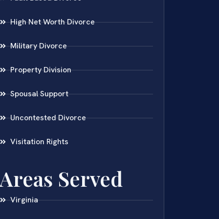
High Net Worth Divorce
Military Divorce
Property Division
Spousal Support
Uncontested Divorce
Visitation Rights
Areas Served
Virginia