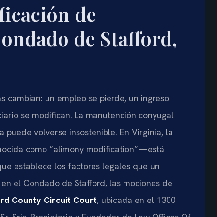
icación de
Condado de Stafford,
as cambian: un empleo se pierde, un ingreso
ciario se modifican. La manutención conyugal
 puede volverse insostenible. En Virginia, la
nocida como “alimony modification”—está
 que establece los factores legales que un
e en el Condado de Stafford, las mociones de
ord County Circuit Court
, ubicada en el 1300
Sr. Sris, Propietario y Fundador de Law Offices Of