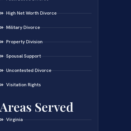
High Net Worth Divorce
Military Divorce
Property Division
Spousal Support
Uncontested Divorce
Visitation Rights
Areas Served
Virginia