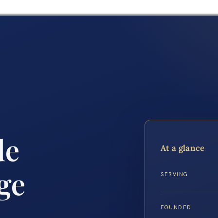
de
At a glance
ge
SERVING
FOUNDED