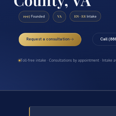
1997
VA
EN · ES
Founded
Intake
Request a consultation
Call (88
Toll-free intake · Consultations by appointment · Intake 