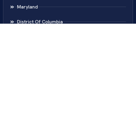
Maryland
District Of Columbia
New Jersey
New York
Colombia
Call Us
Fairfax
703-636-5417
Ashburn
571-279-0110