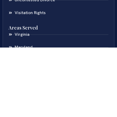
Visitation Rights
Areas Served
Virginia
Maryland
District Of Columbia
New Jersey
New York
Colombia