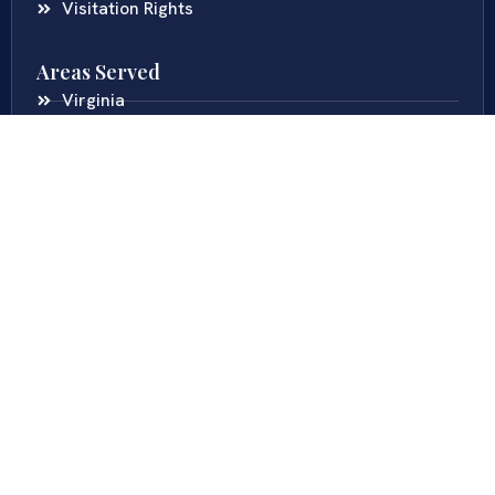
Visitation Rights
Areas Served
Virginia
Maryland
District Of Columbia
New Jersey
New York
Colombia
Call Us
Fairfax