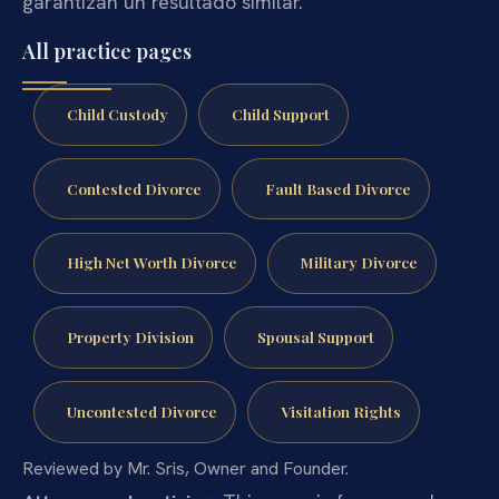
garantizan un resultado similar.
All practice pages
Child Custody
Child Support
Contested Divorce
Fault Based Divorce
High Net Worth Divorce
Military Divorce
Property Division
Spousal Support
Uncontested Divorce
Visitation Rights
Reviewed by Mr. Sris, Owner and Founder.