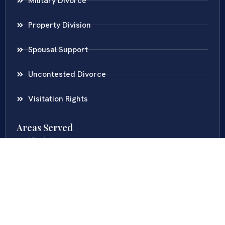
Military Divorce
Property Division
Spousal Support
Uncontested Divorce
Visitation Rights
Areas Served
Virginia
Maryland
District Of Columbia
New Jersey