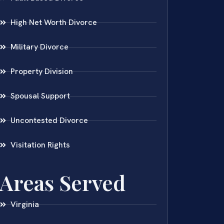
High Net Worth Divorce
Military Divorce
Property Division
Spousal Support
Uncontested Divorce
Visitation Rights
Areas Served
Virginia