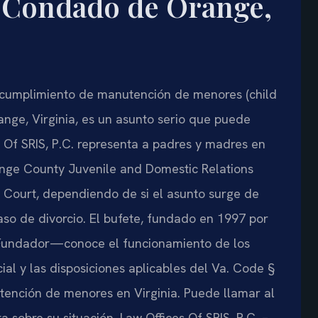
 Condado de Orange,
ncumplimiento de manutención de menores (
child
nge, Virginia, es un asunto serio que puede
 Of SRIS, P.C. representa a padres y madres en
nge County Juvenile and Domestic Relations
 Court
, dependiendo de si el asunto surge de
so de divorcio. El bufete, fundado en 1997 por
 y Fundador—conoce el funcionamiento de los
ial y las disposiciones aplicables del
Va. Code §
ención de menores en Virginia. Puede llamar al
a sobre su situación. Law Offices Of SRIS, P.C. –