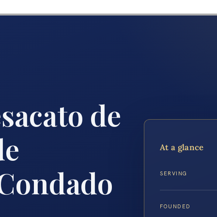
sacato de
de
At a glance
 Condado
SERVING
FOUNDED