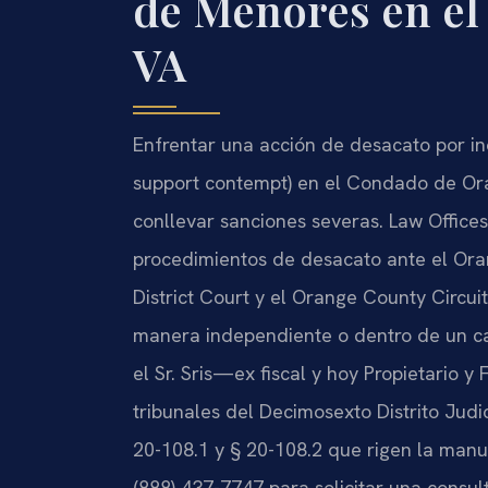
de Menores en el
VA
Enfrentar una acción de desacato por i
support contempt
) en el Condado de Ora
conllevar sanciones severas. Law Offices
procedimientos de desacato ante el
Ora
District Court
y el
Orange County Circuit
manera independiente o dentro de un ca
el Sr. Sris—ex fiscal y hoy Propietario
tribunales del Decimosexto Distrito Judic
20-108.1
y
§ 20-108.2
que rigen la manut
(888) 437-7747 para solicitar una consult