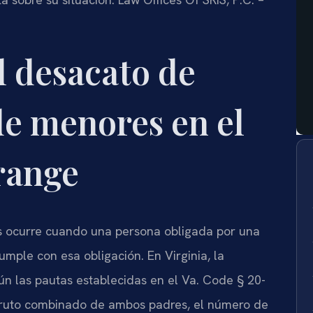
l desacato de
e menores en el
range
 ocurre cuando una persona obligada por una
mple con esa obligación. En Virginia, la
n las pautas establecidas en el
Va. Code § 20-
bruto combinado de ambos padres, el número de