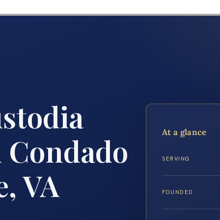
stodia
At a glance
l Condado
SERVING
e, VA
FOUNDED