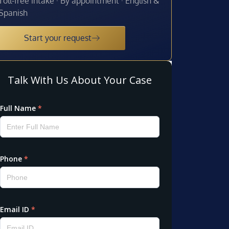
Toll-free intake · By appointment · English &
Spanish
Start your request