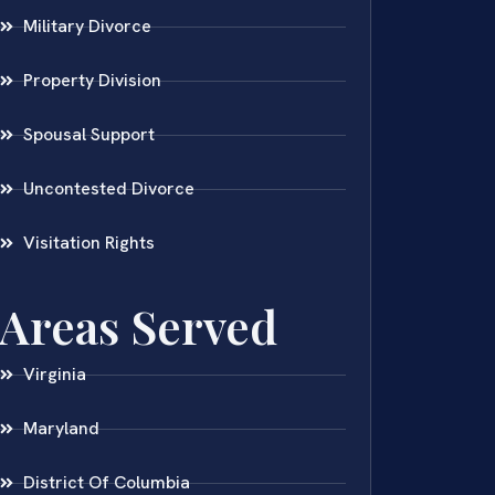
Military Divorce
Property Division
Spousal Support
Uncontested Divorce
Visitation Rights
Areas Served
Virginia
Maryland
District Of Columbia