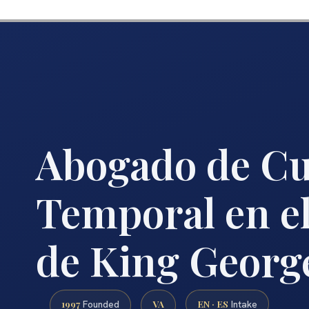
Abogado de Cu
Temporal en e
de King Georg
1997
VA
EN · ES
Founded
Intake