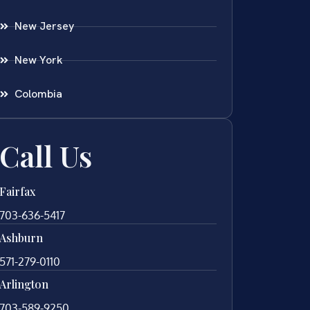
New Jersey
New York
Colombia
Call Us
Fairfax
703-636-5417
Ashburn
571-279-0110
Arlington
703-589-9250