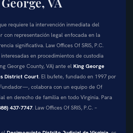
 George, VA
que requiere la intervención inmediata del
ar con representación legal enfocada en la
ncia significativa. Law Offices Of SRIS, P.C.
es interesadas en procedimientos de custodia
ng George County, VA) ante el
King George
s District Court
. El bufete, fundado en 1997 por
o y Fundador—, colabora con un equipo de Of
al en derecho de familia en todo Virginia. Para
888) 437-7747
. Law Offices Of SRIS, P.C. –
 el
Decimoquinto Distrito Judicial de Virginia
, es