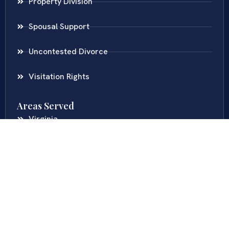
Property Division
Spousal Support
Uncontested Divorce
Visitation Rights
Areas Served
Virginia
Maryland
District Of Columbia
New Jersey
New York