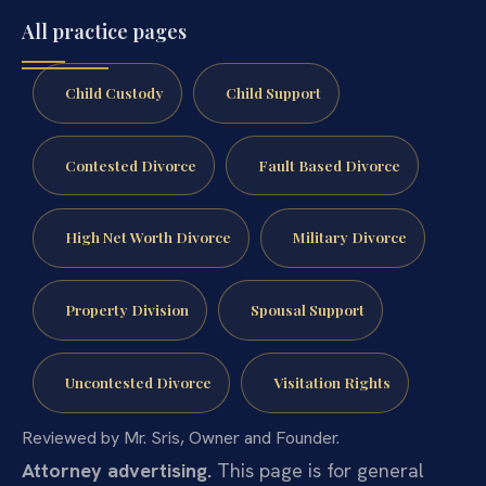
All practice pages
Child Custody
Child Support
Contested Divorce
Fault Based Divorce
High Net Worth Divorce
Military Divorce
Property Division
Spousal Support
Uncontested Divorce
Visitation Rights
Reviewed by Mr. Sris, Owner and Founder.
Attorney advertising.
This page is for general