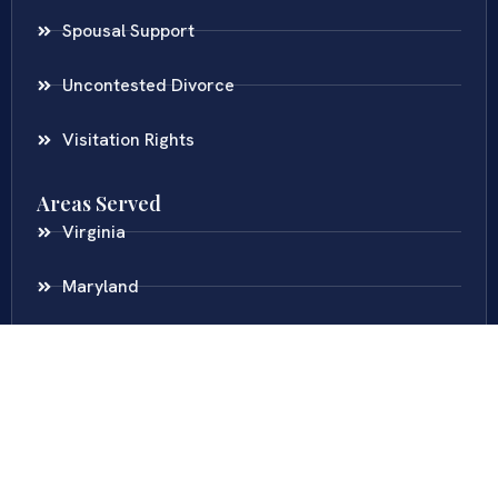
Spousal Support
Uncontested Divorce
Visitation Rights
Areas Served
Virginia
Maryland
District Of Columbia
New Jersey
New York